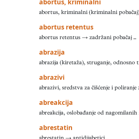
abortus, kriminalni
abortus, kriminalni (kriminalni pobača
abortus retentus
abortus retentus → zadržani pobačaj ...
abrazija
abrazija (kiretaža), struganje, odnosno tr
abrazivi
abrazivi, sredstva za čišćenje i poliranje
abreakcija
abreakcija, oslobađanje od nagomilanih ne
abrestatin
abrestatin → antidijabetici ...