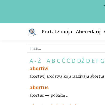
Portal znanja
Abecedarij
A - Ž
A
B
C
Č
Ć
D
DŽ
Đ
E
F
G
abortivi
abortivi, sredstva koja izazivaju abortus
abortus
abortus → pobačaj ...