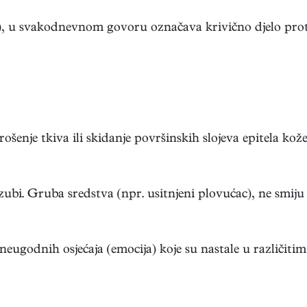
j), u svakodnevnom govoru označava krivično djelo protu
ošenje tkiva ili skidanje površinskih slojeva epitela kože .
 zubi. Gruba sredstva (npr. usitnjeni plovućac), ne smiju .
ugodnih osjećaja (emocija) koje su nastale u različitim .