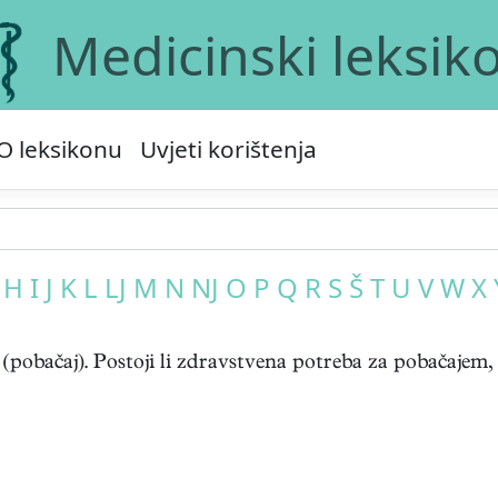
Medicinski leksik
O leksikonu
Uvjeti korištenja
H
I
J
K
L
LJ
M
N
NJ
O
P
Q
R
S
Š
T
U
V
W
X
 (pobačaj). Postoji li zdravstvena potreba za pobačajem, .