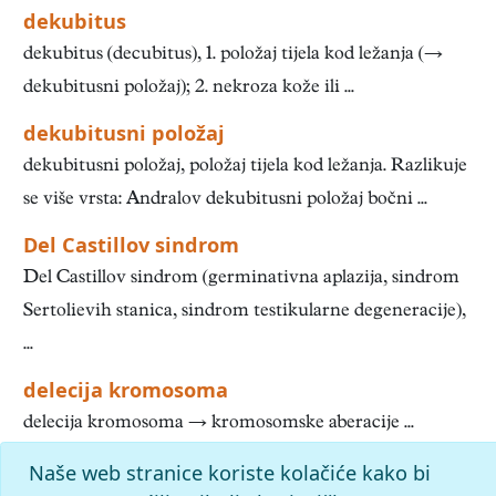
dekubitus
dekubitus (decubitus), 1. položaj tijela kod ležanja (→
dekubitusni položaj); 2. nekroza kože ili ...
dekubitusni položaj
dekubitusni položaj, položaj tijela kod ležanja. Razlikuje
se više vrsta: Andralov dekubitusni položaj bočni ...
Del Castillov sindrom
Del Castillov sindrom (germinativna aplazija, sindrom
Sertolievih stanica, sindrom testikularne degeneracije),
...
delecija kromosoma
delecija kromosoma → kromosomske aberacije ...
Naše web stranice koriste kolačiće kako bi
«
11
12
13
14
15
16
17
18
19
20
»
Kraj
Početak