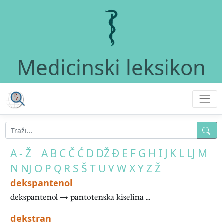
Medicinski leksikon
A - Ž
A
B
C
Č
Ć
D
DŽ
Đ
E
F
G
H
I
J
K
L
LJ
M
N
NJ
O
P
Q
R
S
Š
T
U
V
W
X
Y
Z
Ž
dekspantenol
dekspantenol → pantotenska kiselina ...
dekstran