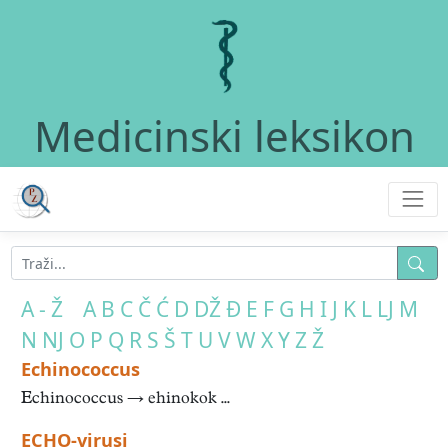
Medicinski leksikon
A - Ž
A
B
C
Č
Ć
D
DŽ
Đ
E
F
G
H
I
J
K
L
LJ
M
N
NJ
O
P
Q
R
S
Š
T
U
V
W
X
Y
Z
Ž
Echinococcus
Echinococcus → ehinokok ...
ECHO-virusi