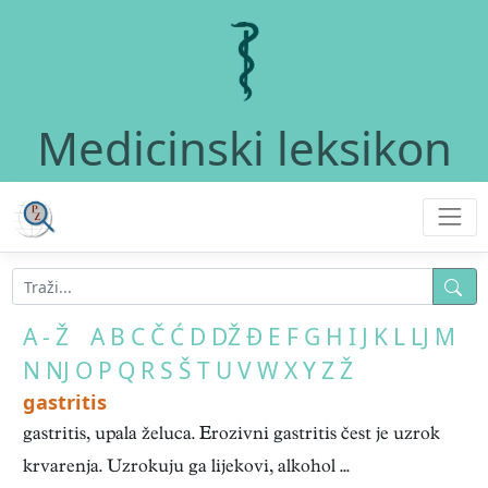
Medicinski leksikon
A - Ž
A
B
C
Č
Ć
D
DŽ
Đ
E
F
G
H
I
J
K
L
LJ
M
N
NJ
O
P
Q
R
S
Š
T
U
V
W
X
Y
Z
Ž
gastritis
gastritis, upala želuca. Erozivni gastritis čest je uzrok
krvarenja. Uzrokuju ga lijekovi, alkohol ...