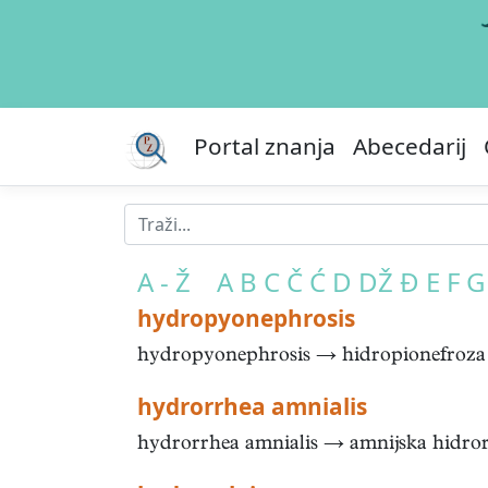
Portal znanja
Abecedarij
A - Ž
A
B
C
Č
Ć
D
DŽ
Đ
E
F
G
hydropyonephrosis
hydropyonephrosis → hidropionefroza .
hydrorrhea amnialis
hydrorrhea amnialis → amnijska hidrorej