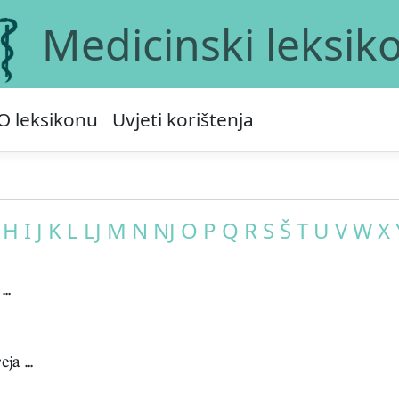
Medicinski leksik
O leksikonu
Uvjeti korištenja
H
I
J
K
L
LJ
M
N
NJ
O
P
Q
R
S
Š
T
U
V
W
X
..
a ...