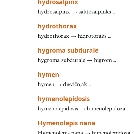
hydrosalpinx
hydrosalpinx → saktosalpinks ...
hydrothorax
hydrothorax → hidrotoraks ...
hygroma subdurale
hygroma subdurale → higrom ...
hymen
hymen → djevičnjak ...
hymenolepidosis
hymenolepidosis → himenolepidoza ...
Hymenolepis nana
Hymenolepis nana → himenolepidoza ..