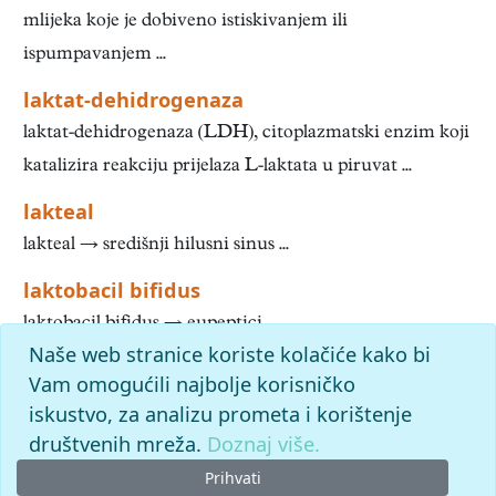
mlijeka koje je dobiveno istiskivanjem ili
ispumpavanjem ...
laktat-dehidrogenaza
laktat-dehidrogenaza (LDH), citoplazmatski enzim koji
katalizira reakciju prijelaza L-laktata u piruvat ...
lakteal
lakteal → središnji hilusni sinus ...
laktobacil bifidus
laktobacil bifidus → eupeptici ...
Naše web stranice koriste kolačiće kako bi
1
2
3
4
5
6
7
8
9
10
»
Kraj
Vam omogućili najbolje korisničko
iskustvo, za analizu prometa i korištenje
slovo
l
: pronađenih odgovora: 497; vrijeme izvršavanja
upita: 56 ms
društvenih mreža.
Doznaj više.
Prihvati
© 2026. -
Leksikografski zavod
Miroslav Krleža