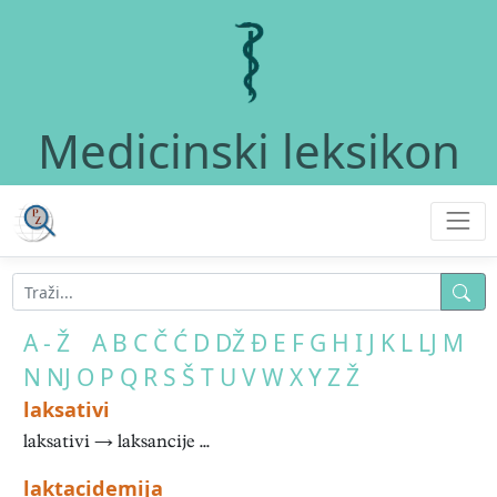
Medicinski leksikon
A - Ž
A
B
C
Č
Ć
D
DŽ
Đ
E
F
G
H
I
J
K
L
LJ
M
N
NJ
O
P
Q
R
S
Š
T
U
V
W
X
Y
Z
Ž
laksativi
laksativi → laksancije ...
laktacidemija