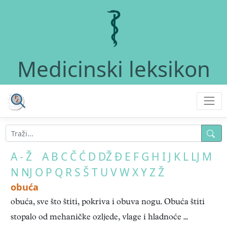
Medicinski leksikon
A - Ž
A
B
C
Č
Ć
D
DŽ
Đ
E
F
G
H
I
J
K
L
LJ
M
N
NJ
O
P
Q
R
S
Š
T
U
V
W
X
Y
Z
Ž
obuća
obuća, sve što štiti, pokriva i obuva nogu. Obuća štiti
stopalo od mehaničke ozljede, vlage i hladnoće ...