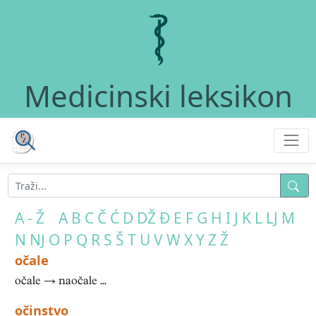
Medicinski leksikon
A - Ž
A
B
C
Č
Ć
D
DŽ
Đ
E
F
G
H
I
J
K
L
LJ
M
N
NJ
O
P
Q
R
S
Š
T
U
V
W
X
Y
Z
Ž
očale
očale → naočale ...
očinstvo