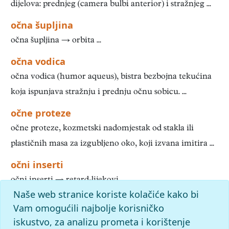
dijelova: prednjeg (camera bulbi anterior) i stražnjeg ...
očna šupljina
očna šupljina → orbita ...
očna vodica
očna vodica (humor aqueus), bistra bezbojna tekućina
koja ispunjava stražnju i prednju očnu sobicu. ...
očne proteze
očne proteze, kozmetski nadomjestak od stakla ili
plastičnih masa za izgubljeno oko, koji izvana imitira ...
očni inserti
očni inserti → retard-lijekovi ...
Naše web stranice koriste kolačiće kako bi
1
2
3
4
5
6
7
8
9
10
»
Kraj
Vam omogućili najbolje korisničko
iskustvo, za analizu prometa i korištenje
slovo
o
: pronađenih odgovora: 609; vrijeme izvršavanja