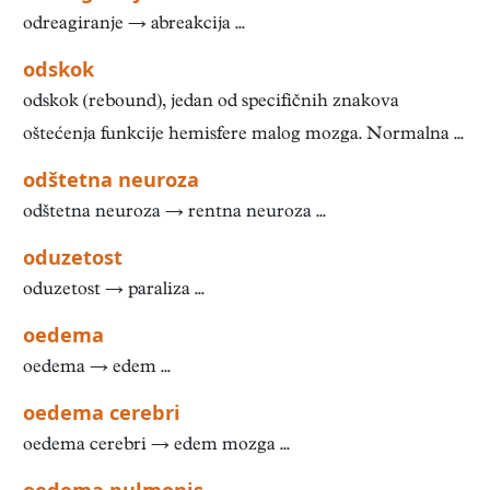
odreagiranje → abreakcija ...
odskok
odskok (rebound), jedan od specifičnih znakova
oštećenja funkcije hemisfere malog mozga. Normalna ...
odštetna neuroza
odštetna neuroza → rentna neuroza ...
oduzetost
oduzetost → paraliza ...
oedema
oedema → edem ...
oedema cerebri
oedema cerebri → edem mozga ...