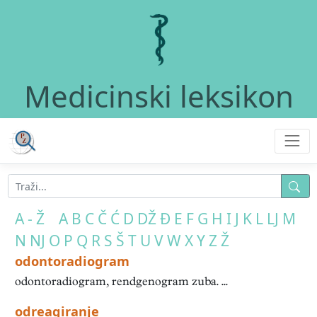
Medicinski leksikon
A - Ž
A
B
C
Č
Ć
D
DŽ
Đ
E
F
G
H
I
J
K
L
LJ
M
N
NJ
O
P
Q
R
S
Š
T
U
V
W
X
Y
Z
Ž
odontoradiogram
odontoradiogram, rendgenogram zuba. ...
odreagiranje