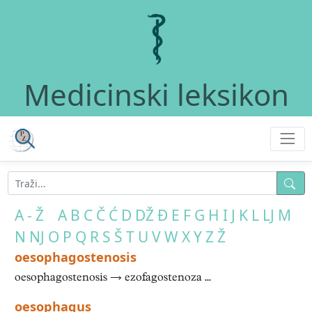
Medicinski leksikon
A - Ž
A
B
C
Č
Ć
D
DŽ
Đ
E
F
G
H
I
J
K
L
LJ
M
N
NJ
O
P
Q
R
S
Š
T
U
V
W
X
Y
Z
Ž
oesophagostenosis
oesophagostenosis → ezofagostenoza ...
oesophagus