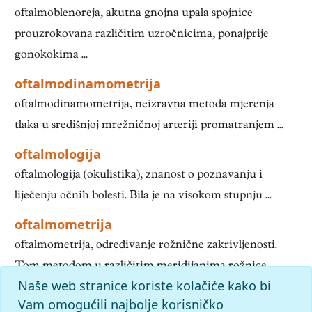
oftalmoblenoreja, akutna gnojna upala spojnice
prouzrokovana različitim uzročnicima, ponajprije
gonokokima ...
oftalmodinamometrija
oftalmodinamometrija, neizravna metoda mjerenja
tlaka u središnjoj mrežničnoj arteriji promatranjem ...
oftalmologija
oftalmologija (okulistika), znanost o poznavanju i
liječenju očnih bolesti. Bila je na visokom stupnju ...
oftalmometrija
oftalmometrija, određivanje rožnične zakrivljenosti.
Tom metodom u različitim meridijanima rožnice ...
Naše web stranice koriste kolačiće kako bi
1
2
3
4
5
6
7
8
9
10
»
Kraj
Vam omogućili najbolje korisničko