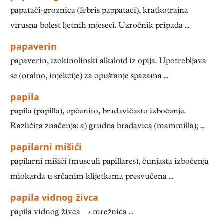
papatači-groznica (febris pappataci), kratkotrajna
virusna bolest ljetnih mjeseci. Uzročnik pripada ...
papaverin
papaverin, izokinolinski alkaloid iz opija. Upotrebljava
se (oralno, injekcije) za opuštanje spazama ...
papila
papila (papilla), općenito, bradavičasto izbočenje.
Različita značenja: a) grudna bradavica (mammilla); ...
papilarni mišići
papilarni mišići (musculi papillares), čunjasta izbočenja
miokarda u srčanim klijetkama presvučena ...
papila vidnog živca
papila vidnog živca → mrežnica ...