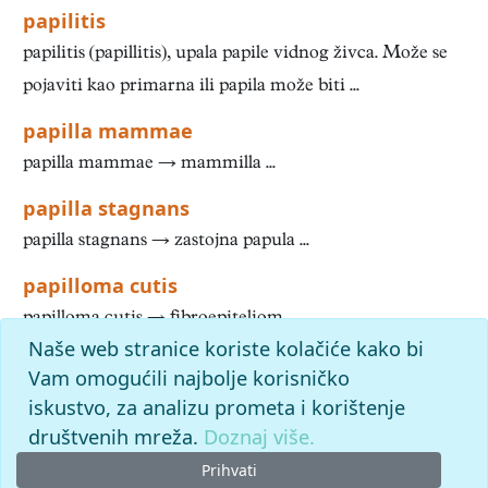
papilitis
papilitis (papillitis), upala papile vidnog živca. Može se
pojaviti kao primarna ili papila može biti ...
papilla mammae
papilla mammae → mammilla ...
papilla stagnans
papilla stagnans → zastojna papula ...
papilloma cutis
papilloma cutis → fibroepiteliom ...
Naše web stranice koriste kolačiće kako bi
1
2
3
4
5
6
7
8
9
10
»
Kraj
Vam omogućili najbolje korisničko
iskustvo, za analizu prometa i korištenje
slovo
p
: pronađenih odgovora: 1645; vrijeme izvršavanja
upita: 57 ms
društvenih mreža.
Doznaj više.
Prihvati
© 2026. -
Leksikografski zavod
Miroslav Krleža