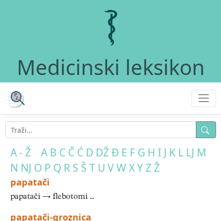
Medicinski leksikon
A - Ž
A
B
C
Č
Ć
D
DŽ
Đ
E
F
G
H
I
J
K
L
LJ
M
N
NJ
O
P
Q
R
S
Š
T
U
V
W
X
Y
Z
Ž
papatači
papatači → flebotomi ...
papatači-groznica