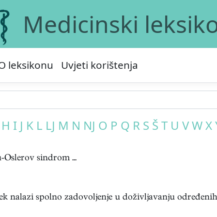
Medicinski leksik
O leksikonu
Uvjeti korištenja
H
I
J
K
L
LJ
M
N
NJ
O
P
Q
R
S
Š
T
U
V
W
X
Oslerov sindrom ...
ek nalazi spolno zadovoljenje u doživljavanju određenih m