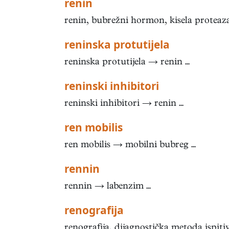
renin
renin, bubrežni hormon, kisela proteaza 
reninska protutijela
reninska protutijela → renin ...
reninski inhibitori
reninski inhibitori → renin ...
ren mobilis
ren mobilis → mobilni bubreg ...
rennin
rennin → labenzim ...
renografija
renografija, dijagnostička metoda ispiti