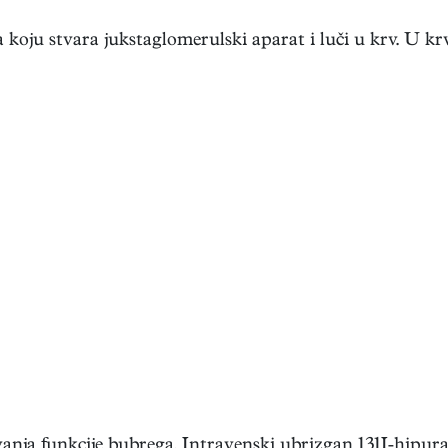
koju stvara jukstaglomerulski aparat i luči u krv. U krvi
vanja funkcije bubrega. Intravenski ubrizgan 131I-hipuran