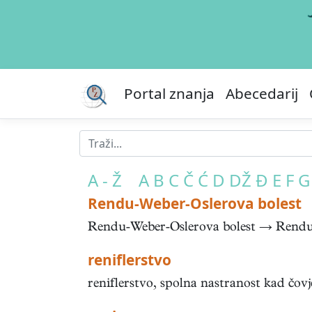
Portal znanja
Abecedarij
A - Ž
A
B
C
Č
Ć
D
DŽ
Đ
E
F
G
Rendu-Weber-Oslerova bolest
Rendu-Weber-Oslerova bolest → Rendu-
reniflerstvo
reniflerstvo, spolna nastranost kad čovj