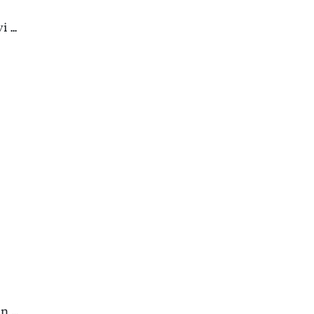
 ...
 ...