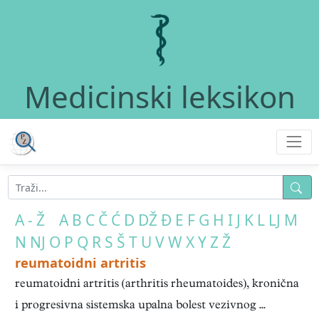
Medicinski leksikon
A - Ž
A
B
C
Č
Ć
D
DŽ
Đ
E
F
G
H
I
J
K
L
LJ
M
N
NJ
O
P
Q
R
S
Š
T
U
V
W
X
Y
Z
Ž
reumatoidni artritis
reumatoidni artritis (arthritis rheumatoides), kronična
i progresivna sistemska upalna bolest vezivnog ...