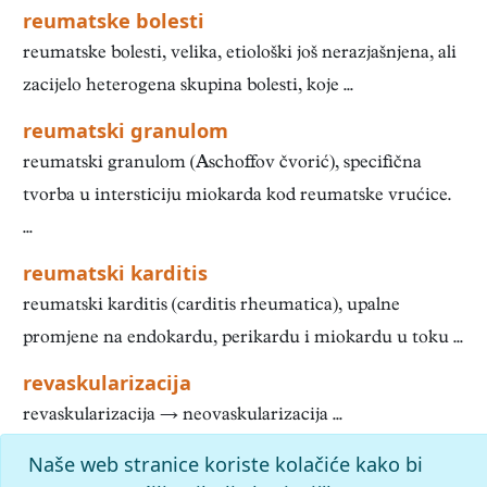
reumatske bolesti
reumatske bolesti, velika, etiološki još nerazjašnjena, ali
zacijelo heterogena skupina bolesti, koje ...
reumatski granulom
reumatski granulom (Aschoffov čvorić), specifična
tvorba u intersticiju miokarda kod reumatske vrućice.
...
reumatski karditis
reumatski karditis (carditis rheumatica), upalne
promjene na endokardu, perikardu i miokardu u toku ...
revaskularizacija
revaskularizacija → neovaskularizacija ...
Naše web stranice koriste kolačiće kako bi
«
41
42
43
44
45
46
47
48
49
50
»
Kraj
Početak