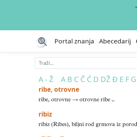
Portal znanja
Abecedarij
A - Ž
A
B
C
Č
Ć
D
DŽ
Đ
E
F
G
ribe, otrovne
ribe, otrovne → otrovne ribe ...
ribiz
ribiz (Ribes), biljni rod grmova iz poro