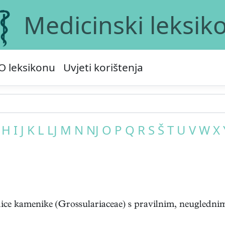
Medicinski leksik
O leksikonu
Uvjeti korištenja
H
I
J
K
L
LJ
M
N
NJ
O
P
Q
R
S
Š
T
U
V
W
X
dice kamenike (Grossulariaceae) s pravilnim, neuglednim 