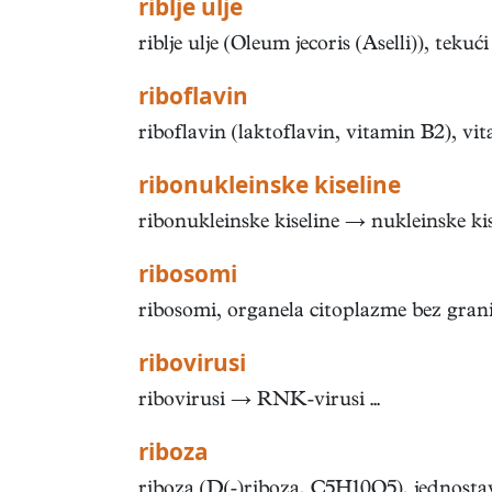
riblje ulje
riblje ulje (Oleum jecoris (Aselli)), tekući
riboflavin
riboflavin (laktoflavin, vitamin B2), vit
ribonukleinske kiseline
ribonukleinske kiseline → nukleinske kise
ribosomi
ribosomi, organela citoplazme bez granič
ribovirusi
ribovirusi → RNK-virusi ...
riboza
riboza (D(-)riboza, C5H10O5), jednostav