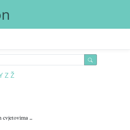
on
Y
Z
Ž
cvjetovima ...