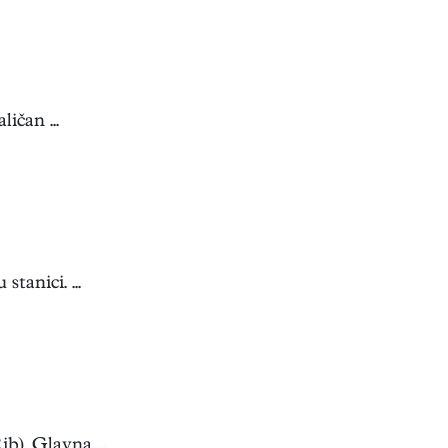
ičan ...
tanici. ...
). Glavna ...