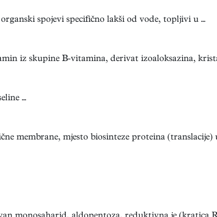
 organski spojevi specifično lakši od vode, topljivi u ...
amin iz skupine B-vitamina, derivat izoaloksazina, kristal
line ...
ne membrane, mjesto biosinteze proteina (translacije) u s
an monosaharid, aldopentoza, reduktivna je (kratica Rib