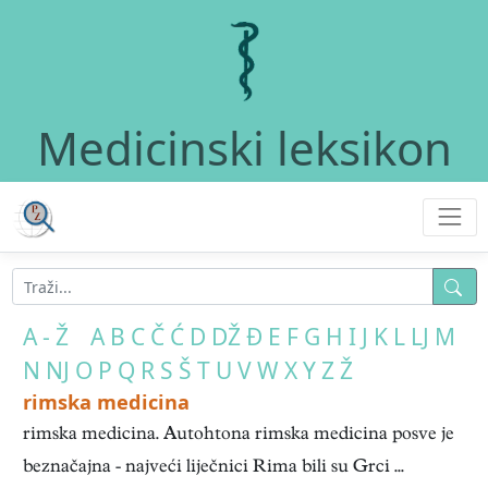
Medicinski leksikon
A - Ž
A
B
C
Č
Ć
D
DŽ
Đ
E
F
G
H
I
J
K
L
LJ
M
N
NJ
O
P
Q
R
S
Š
T
U
V
W
X
Y
Z
Ž
rimska medicina
rimska medicina. Autohtona rimska medicina posve je
beznačajna - najveći liječnici Rima bili su Grci ...