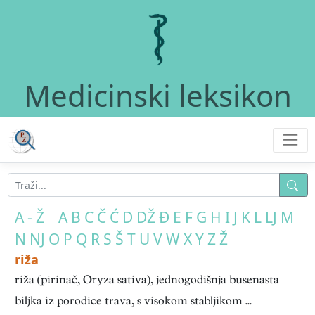
Medicinski leksikon
A - Ž
A
B
C
Č
Ć
D
DŽ
Đ
E
F
G
H
I
J
K
L
LJ
M
N
NJ
O
P
Q
R
S
Š
T
U
V
W
X
Y
Z
Ž
riža
riža (pirinač, Oryza sativa), jednogodišnja busenasta
biljka iz porodice trava, s visokom stabljikom ...