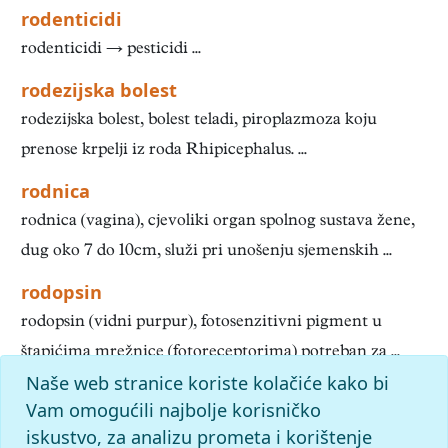
rodenticidi
rodenticidi → pesticidi ...
rodezijska bolest
rodezijska bolest, bolest teladi, piroplazmoza koju
prenose krpelji iz roda Rhipicephalus. ...
rodnica
rodnica (vagina), cjevoliki organ spolnog sustava žene,
dug oko 7 do 10cm, služi pri unošenju sjemenskih ...
rodopsin
rodopsin (vidni purpur), fotosenzitivni pigment u
štapićima mrežnice (fotoreceptorima) potreban za ...
Naše web stranice koriste kolačiće kako bi
«
51
52
53
54
55
56
57
58
59
60
»
Početak
Vam omogućili najbolje korisničko
slovo
iskustvo, za analizu prometa i korištenje
r
: pronađenih odgovora: 608; vrijeme izvršavanja