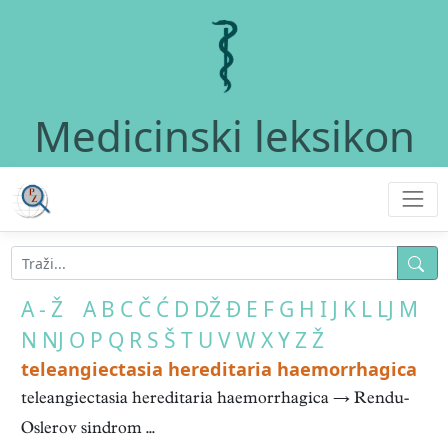
Medicinski leksikon
A - Ž
A
B
C
Č
Ć
D
DŽ
Đ
E
F
G
H
I
J
K
L
LJ
M
N
NJ
O
P
Q
R
S
Š
T
U
V
W
X
Y
Z
Ž
teleangiectasia hereditaria haemorrhagica
teleangiectasia hereditaria haemorrhagica → Rendu-
Oslerov sindrom ...