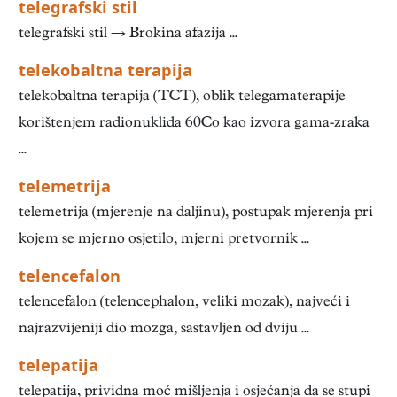
telegrafski stil
telegrafski stil → Brokina afazija ...
telekobaltna terapija
telekobaltna terapija (TCT), oblik telegamaterapije
korištenjem radionuklida 60Co kao izvora gama-zraka
...
telemetrija
telemetrija (mjerenje na daljinu), postupak mjerenja pri
kojem se mjerno osjetilo, mjerni pretvornik ...
telencefalon
telencefalon (telencephalon, veliki mozak), najveći i
najrazvijeniji dio mozga, sastavljen od dviju ...
telepatija
telepatija, prividna moć mišljenja i osjećanja da se stupi