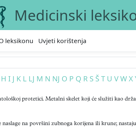
Medicinski leksik
O leksikonu
Uvjeti korištenja
H
I
J
K
L
LJ
M
N
NJ
O
P
Q
R
S
Š
T
U
V
W
X
oškoj protetici. Metalni skelet koji će služiti kao držač 
naslage na površini zubnoga korijena ili krune; nastaju .