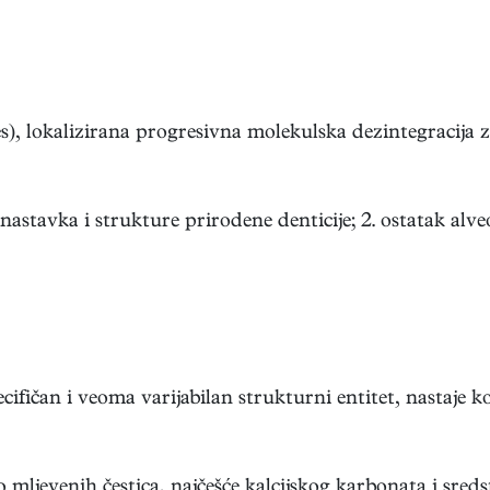
s), lokalizirana progresivna molekulska dezintegracija zu
 nastavka i strukture prirodene denticije; 2. ostatak alveol
ifičan i veoma varijabilan strukturni entitet, nastaje ko
 mljevenih čestica, najčešće kalcijskog karbonata i sredst