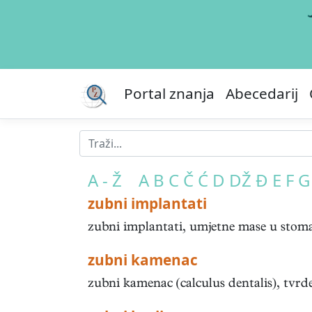
Portal znanja
Abecedarij
A - Ž
A
B
C
Č
Ć
D
DŽ
Đ
E
F
G
zubni implantati
zubni implantati, umjetne mase u stomatol
zubni kamenac
zubni kamenac (calculus dentalis), tvrde 