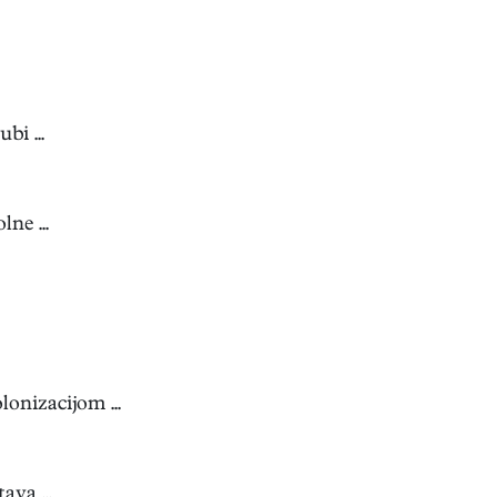
bi ...
ne ...
lonizacijom ...
ava ...