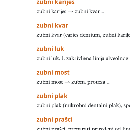
zubni karijes
zubni karijes → zubni kvar ...
zubni kvar
zubni kvar (caries dentium, zubni karije
zubni luk
zubni luk, 1. zakrivljena linija alveolnog
zubni most
zubni most → zubna proteza ...
zubni plak
zubni plak (mikrobni dentalni plak), spec
zubni prašci
zubni prašci, preparati priređeni od fino