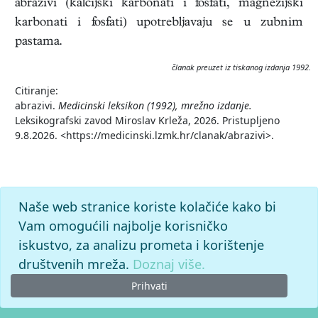
abrazivi (kalcijski karbonati i fosfati, magnezijski
karbonati i fosfati) upotrebljavaju se u zubnim
pastama.
članak preuzet iz tiskanog izdanja 1992.
Citiranje:
abrazivi.
Medicinski leksikon (1992), mrežno izdanje.
Leksikografski zavod Miroslav Krleža, 2026. Pristupljeno
9.8.2026. <https://medicinski.lzmk.hr/clanak/abrazivi>.
Naše web stranice koriste kolačiće kako bi
Vam omogućili najbolje korisničko
iskustvo, za analizu prometa i korištenje
društvenih mreža.
Doznaj više.
Prihvati
© 2026. -
Leksikografski zavod
Miroslav Krleža