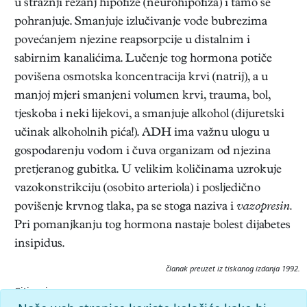
u stražnji režanj hipofize (neurohipofiza) i tamo se
pohranjuje. Smanjuje izlučivanje vode bubrezima
povećanjem njezine reapsorpcije u distalnim i
sabirnim kanalićima. Lučenje tog hormona potiče
povišena osmotska koncentracija krvi (natrij), a u
manjoj mjeri smanjeni volumen krvi, trauma, bol,
tjeskoba i neki lijekovi, a smanjuje alkohol (dijuretski
učinak alkoholnih pića!). ADH ima važnu ulogu u
gospodarenju vodom i čuva organizam od njezina
pretjeranog gubitka. U velikim količinama uzrokuje
vazokonstrikciju (osobito arteriola) i posljedično
povišenje krvnog tlaka, pa se stoga naziva i
vazopresin.
Pri pomanjkanju tog hormona nastaje bolest dijabetes
insipidus.
članak preuzet iz tiskanog izdanja 1992.
Citiranje:
antidijuretski hormon.
Medicinski leksikon (1992), mrežno