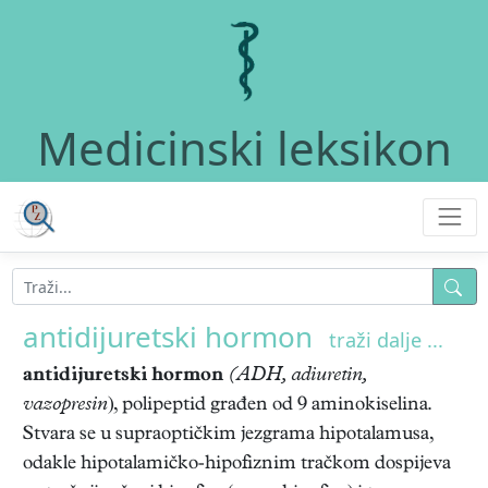
Medicinski leksikon
antidijuretski hormon
traži dalje ...
antidijuretski hormon
(ADH, adiuretin,
vazopresin
), polipeptid građen od 9 aminokiselina.
Stvara se u supraoptičkim jezgrama hipotalamusa,
odakle hipotalamičko-hipofiznim tračkom dospijeva