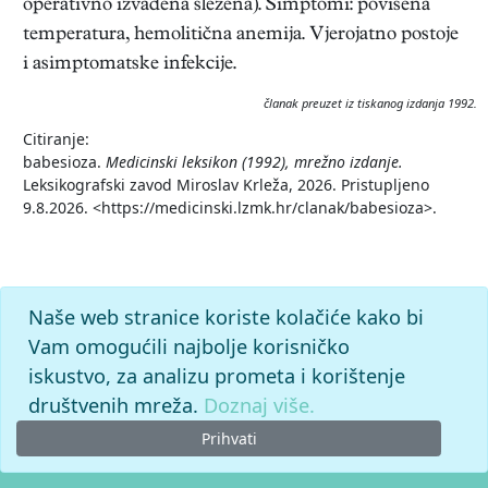
operativno izvađena slezena). Simptomi: povišena
temperatura, hemolitična anemija. Vjerojatno postoje
i asimptomatske infekcije.
članak preuzet iz tiskanog izdanja 1992.
Citiranje:
babesioza.
Medicinski leksikon (1992), mrežno izdanje.
Leksikografski zavod Miroslav Krleža, 2026. Pristupljeno
9.8.2026. <https://medicinski.lzmk.hr/clanak/babesioza>.
Naše web stranice koriste kolačiće kako bi
Vam omogućili najbolje korisničko
iskustvo, za analizu prometa i korištenje
društvenih mreža.
Doznaj više.
Prihvati
© 2026. -
Leksikografski zavod
Miroslav Krleža