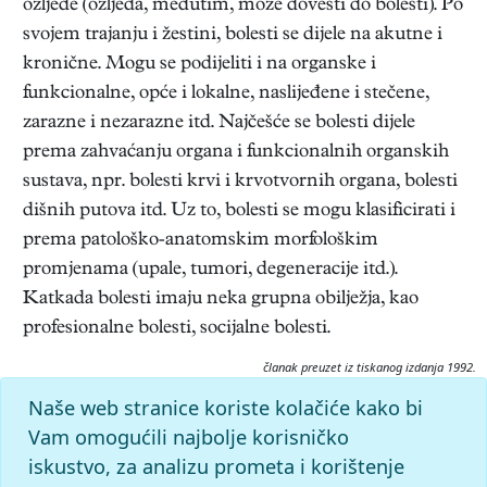
ozljede (ozljeda, međutim, može dovesti do bolesti). Po
svojem trajanju i žestini, bolesti se dijele na akutne i
kronične. Mogu se podijeliti i na organske i
funkcionalne, opće i lokalne, naslijeđene i stečene,
zarazne i nezarazne itd. Najčešće se bolesti dijele
prema zahvaćanju organa i funkcionalnih organskih
sustava, npr. bolesti krvi i krvotvornih organa, bolesti
dišnih putova itd. Uz to, bolesti se mogu klasificirati i
prema patološko-anatomskim morfološkim
promjenama (upale, tumori, degeneracije itd.).
Katkada bolesti imaju neka grupna obilježja, kao
profesionalne bolesti, socijalne bolesti.
članak preuzet iz tiskanog izdanja 1992.
Citiranje:
Naše web stranice koriste kolačiće kako bi
bolest.
Medicinski leksikon (1992), mrežno izdanje.
Vam omogućili najbolje korisničko
Leksikografski zavod Miroslav Krleža, 2026. Pristupljeno
iskustvo, za analizu prometa i korištenje
7.8.2026. <https://medicinski.lzmk.hr/clanak/bolest>.