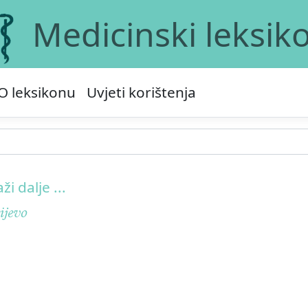
Medicinski leksik
O leksikonu
Uvjeti korištenja
aži dalje ...
ijevo