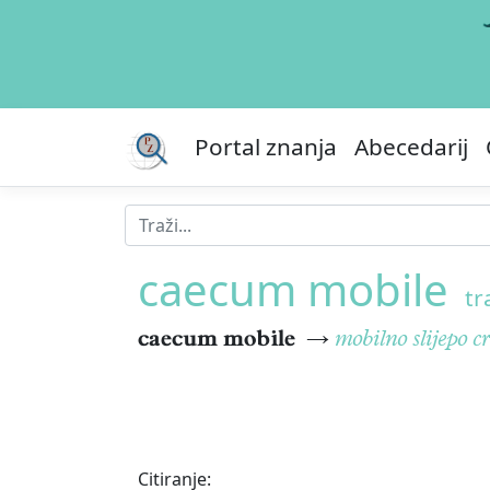
Portal znanja
Abecedarij
caecum mobile
tr
caecum mobile
→
mobilno slijepo cr
Citiranje: