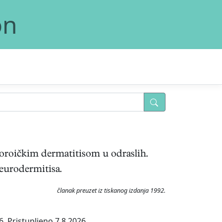
on
boroičkim dermatitisom u odraslih.
neurodermitisa.
članak preuzet iz tiskanog izdanja 1992.
. Pristupljeno 7.8.2026.