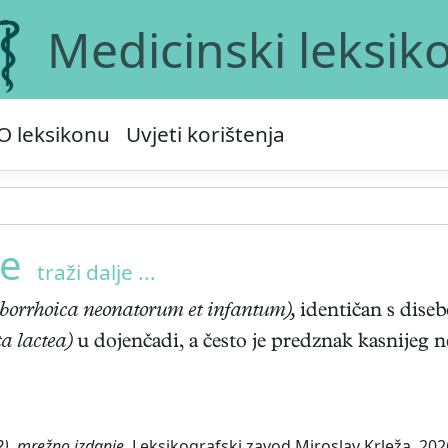
Medicinski leksik
O leksikonu
Uvjeti korištenja
le
traži dalje ...
eborrhoica neonatorum et infantum),
identičan s dise
ta lactea)
u dojenčadi, a često je predznak kasnijeg 
2), mrežno izdanje.
Leksikografski zavod Miroslav Krleža, 2026