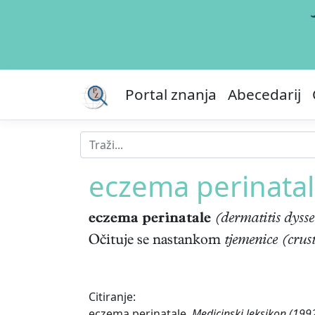
Portal znanja
Abecedarij
eczema perinata
eczema perinatale
(dermatitis dyss
Očituje se nastankom
tjemenice (crus
Citiranje:
eczema perinatale.
Medicinski leksikon (199