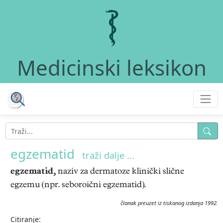
Medicinski leksikon
egzematid
traži dalje ...
egzematid,
naziv za dermatoze klinički slične
egzemu (npr. seboroični egzematid).
članak preuzet iz tiskanog izdanja 1992.
Citiranje: