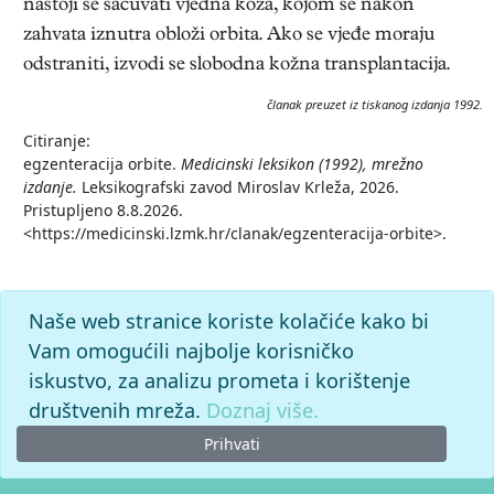
nastoji se sačuvati vjeđna koža, kojom se nakon
zahvata iznutra obloži orbita. Ako se vjeđe moraju
odstraniti, izvodi se slobodna kožna transplantacija.
članak preuzet iz tiskanog izdanja 1992.
Citiranje:
egzenteracija orbite.
Medicinski leksikon (1992), mrežno
izdanje.
Leksikografski zavod Miroslav Krleža, 2026.
Pristupljeno 8.8.2026.
<https://medicinski.lzmk.hr/clanak/egzenteracija-orbite>.
Naše web stranice koriste kolačiće kako bi
Vam omogućili najbolje korisničko
iskustvo, za analizu prometa i korištenje
društvenih mreža.
Doznaj više.
Prihvati
© 2026. -
Leksikografski zavod
Miroslav Krleža