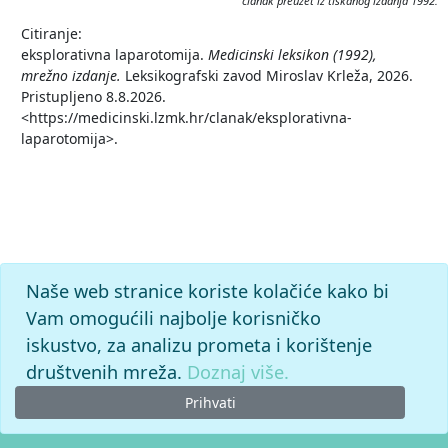
članak preuzet iz tiskanog izdanja 1992.
Citiranje:
eksplorativna laparotomija.
Medicinski leksikon (1992),
mrežno izdanje.
Leksikografski zavod Miroslav Krleža, 2026.
Pristupljeno 8.8.2026.
<https://medicinski.lzmk.hr/clanak/eksplorativna-
laparotomija>.
Naše web stranice koriste kolačiće kako bi
Vam omogućili najbolje korisničko
iskustvo, za analizu prometa i korištenje
društvenih mreža.
Doznaj više.
Prihvati
© 2026. -
Leksikografski zavod
Miroslav Krleža