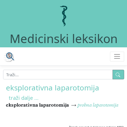
Medicinski leksikon
eksplorativna laparotomija
traži dalje ...
eksplorativna laparotomija
→
probna laparotomija