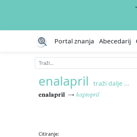
Portal znanja
Abecedarij
enalapril
traži dalje ...
enalapril
→
kaptopril
Citiranje: