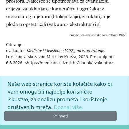
prostora. Najčešće se upotrebljava za evakuaciju
crijeva, za uklanjanje kamenčića i ugrušaka iz
mokraćnog mjehura (litolapaksija), za uklanjanje
ploda u opstetriciji (vakuum- ekstraktor) i sl.
članak preuzet iz tiskanog izdanja 1992.
Citiranje:
evakuator.
Medicinski leksikon (1992), mrežno izdanje.
Leksikografski zavod Miroslav Krleža, 2026. Pristupljeno
6.8.2026. <https://medicinski.lzmk.hr/clanak/evakuator>.
Naše web stranice koriste kolačiće kako bi
Vam omogućili najbolje korisničko
iskustvo, za analizu prometa i korištenje
društvenih mreža.
Doznaj više.
Prihvati
© 2026. -
Leksikografski zavod
Miroslav Krleža