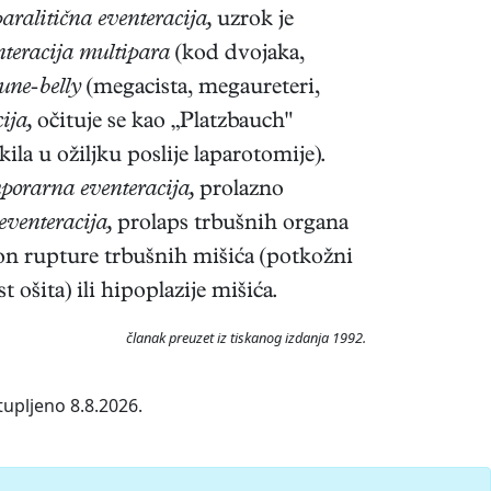
paralitična eventeracija,
uzrok je
nteracija multipara
(kod dvojaka,
rune-belly
(megacista, megaureteri,
cija,
očituje se kao „Platzbauch"
ila u ožiljku poslije laparotomije).
porarna eventeracija,
prolazno
eventeracija,
prolaps trbušnih organa
on rupture trbušnih mišića (potkožni
 ošita) ili hipoplazije mišića.
članak preuzet iz tiskanog izdanja 1992.
tupljeno 8.8.2026.