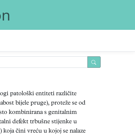
on
i patološki entiteti različite
labost bijele pruge), proteže se od
često kombinirana s genitalnim
alni defekt trbušne stijenke u
ja čini vreću u kojoj se nalaze