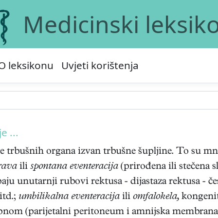
Medicinski leksik
O leksikonu
Uvjeti korištenja
e ...
e trbušnih organa izvan trbušne šupljine. To su mnog
rava
ili
spontana eventeracija
(prirođena ili stečena s
ipaju unutarnji rubovi rektusa - dijastaza rektusa - 
itd.;
umbilikalna eventeracija
ili
omfalokela,
kongenit
m (parijetalni peritoneum i amnijska membrana) ko