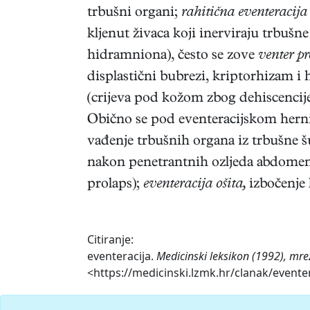
trbušni organi;
rahitična eventeracija
kljenut živaca koji inerviraju trbušne m
hidramniona), često se zove
venter p
displastični bubrezi, kriptorhizam i 
(crijeva pod kožom zbog dehiscencije š
Obično se pod eventeracijskom hernij
vađenje trbušnih organa iz trbušne š
nakon penetrantnih ozljeda abdomena
prolaps);
eventeracija
ošita,
izbočenje 
Citiranje:
eventeracija.
Medicinski leksikon (1992), mre
<https://medicinski.lzmk.hr/clanak/eventer