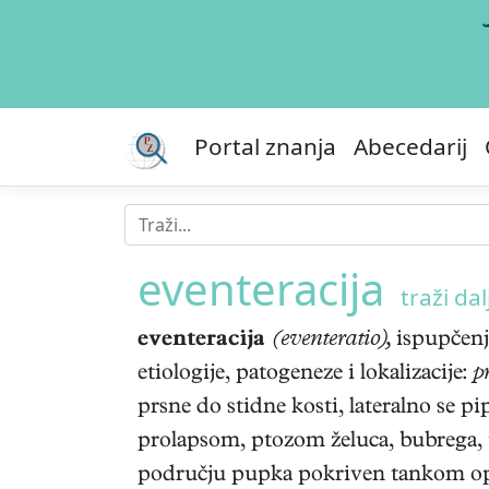
Portal znanja
Abecedarij
eventeracija
traži dalj
eventeracija
(eventeratio),
ispupčenj
etiologije, patogeneze i lokalizacije:
p
prsne do stidne kosti, lateralno se p
prolapsom, ptozom želuca, bubrega, 
području pupka pokriven tankom opno