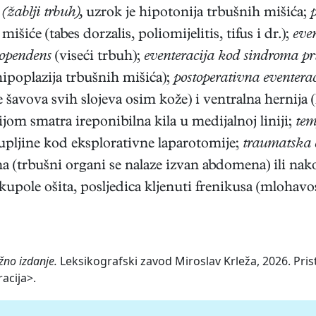
 (žablji trbuh),
uzrok je hipotonija trbušnih mišića;
išiće (tabes dorzalis, poliomijelitis, tifus i dr.);
eve
ropendens
(viseći trbuh);
eventeracija kod sindroma p
hipoplazija trbušnih mišića);
postoperativna eventera
avova svih slojeva osim kože) i ventralna hernija (k
om smatra ireponibilna kila u medijalnoj liniji;
tem
upljine kod eksplorativne laparotomije;
traumatska 
 (trbušni organi se nalaze izvan abdomena) ili nak
kupole ošita, posljedica kljenuti frenikusa (mlohavost
žno izdanje.
Leksikografski zavod Miroslav Krleža, 2026. Pris
acija>.