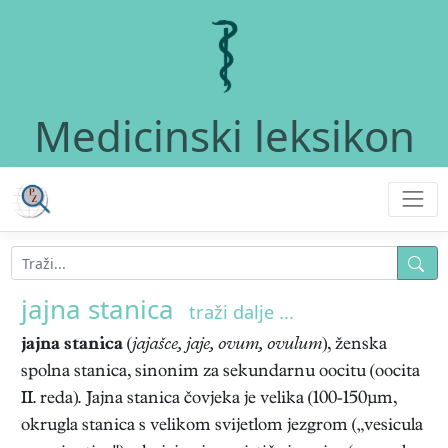
Medicinski leksikon
jajna stanica
traži dalje ...
jajna stanica
(
jajašce, jaje, ovum, ovulum
), ženska
spolna stanica, sinonim za sekundarnu oocitu (oocita
II. reda). Jajna stanica čovjeka je velika (100-150μm,
okrugla stanica s velikom svijetlom jezgrom („vesicula