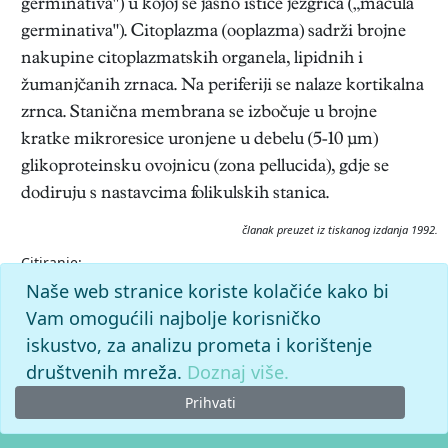
germinativa") u kojoj se jasno ističe jezgrica („macula
germinativa"). Citoplazma (ooplazma) sadrži brojne
nakupine citoplazmatskih organela, lipidnih i
žumanjčanih zrnaca. Na periferiji se nalaze kortikalna
zrnca. Stanična membrana se izbočuje u brojne
kratke mikroresice uronjene u debelu (5-10 μm)
glikoproteinsku ovojnicu (zona pellucida), gdje se
dodiruju s nastavcima folikulskih stanica.
članak preuzet iz tiskanog izdanja 1992.
Citiranje:
jajna stanica.
Medicinski leksikon (1992), mrežno izdanje.
Naše web stranice koriste kolačiće kako bi
Leksikografski zavod Miroslav Krleža, 2026. Pristupljeno
Vam omogućili najbolje korisničko
8.8.2026. <https://medicinski.lzmk.hr/clanak/jajna-stanica>.
iskustvo, za analizu prometa i korištenje
društvenih mreža.
Doznaj više.
Prihvati
© 2026. -
Leksikografski zavod
Miroslav Krleža