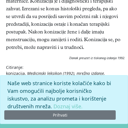
maternice. Konizacija je i dijagnostički i terapijski
zahvat. Izrezani se konus histološki pregleda, pa ako
se utvrdi da su posrijedi sasvim početni rak i njegovi
predstadiji, konizacija ostaje i konačan terapijski
postupak. Nakon konizacije žene i dalje imaju
menstruaciju, mogu zanijeti i roditi. Konizacija se, po
potrebi, može napraviti i u trudnoći.
članak preuzet iz tiskanog izdanja 1992.
Citiranje:
konizacija.
Medicinski leksikon (1992), mrežno izdanje.
Leksikografski zavod Miroslav Krleža, 2026. Pristupljeno
Naše web stranice koriste kolačiće kako bi
8.8.2026. <https://medicinski.lzmk.hr/clanak/konizacija>.
Vam omogućili najbolje korisničko
iskustvo, za analizu prometa i korištenje
društvenih mreža.
Doznaj više.
Prihvati
© 2026. -
Leksikografski zavod
Miroslav Krleža