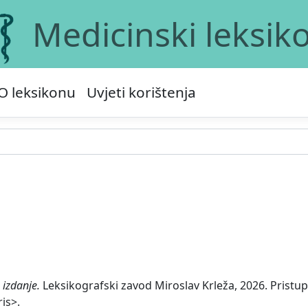
Medicinski leksik
O leksikonu
Uvjeti korištenja
 izdanje.
Leksikografski zavod Miroslav Krleža, 2026. Pristup
is>.