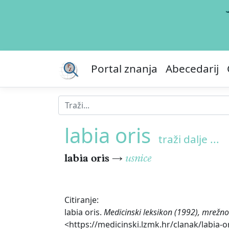
Portal znanja
Abecedarij
labia oris
traži dalje ...
labia oris
→
usnice
Citiranje:
labia oris.
Medicinski leksikon (1992), mrežno
<https://medicinski.lzmk.hr/clanak/labia-or