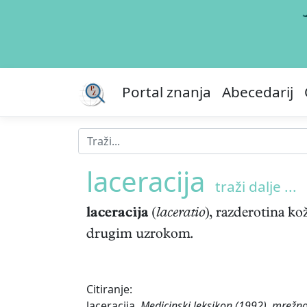
Portal znanja
Abecedarij
laceracija
traži dalje ...
laceracija
(
laceratio
), razderotina kož
drugim uzrokom.
Citiranje:
laceracija.
Medicinski leksikon (1992), mrežno