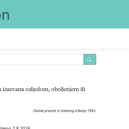
on
na izazvana ozljedom, oboljenjem ili
članak preuzet iz tiskanog izdanja 1992.
ljeno 7.8.2026.