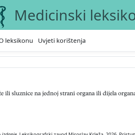
Medicinski leksik
O leksikonu
Uvjeti korištenja
e ili sluznice na jednoj strani organa ili dijela orga
 izdanje.
Leksikografski zavod Miroslav Krleža, 2026. Pristup