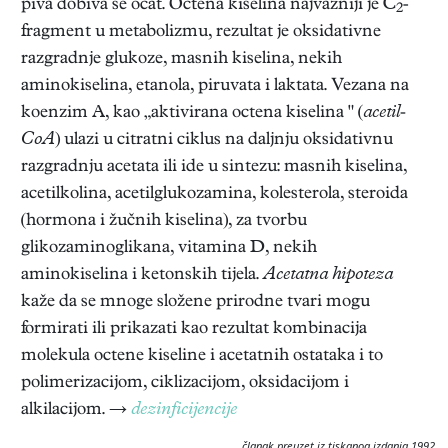
piva dobiva se ocat. Octena kiselina najvažniji je C
-
2
fragment u metabolizmu, rezultat je oksidativne
razgradnje glukoze, masnih kiselina, nekih
aminokiselina, etanola, piruvata i laktata. Vezana na
koenzim A, kao „aktivirana octena kiselina " (
acetil-
CoA
) ulazi u citratni ciklus na daljnju oksidativnu
razgradnju acetata ili ide u sintezu: masnih kiselina,
acetilkolina, acetilglukozamina, kolesterola, steroida
(hormona i žučnih kiselina), za tvorbu
glikozaminoglikana, vitamina D, nekih
aminokiselina i ketonskih tijela.
Acetatna hipoteza
kaže da se mnoge složene prirodne tvari mogu
formirati ili prikazati kao rezultat kombinacija
molekula octene kiseline i acetatnih ostataka i to
polimerizacijom, ciklizacijom, oksidacijom i
alkilacijom. →
dezinficijencije
članak preuzet iz tiskanog izdanja 1992.