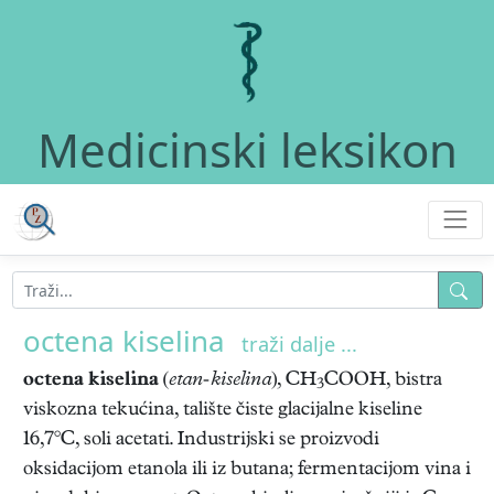
Medicinski leksikon
octena kiselina
traži dalje ...
octena kiselina
(
etan-kiselina
), CH
COOH, bistra
3
viskozna tekućina, talište čiste glacijalne kiseline
16,7°C, soli acetati. Industrijski se proizvodi
oksidacijom etanola ili iz butana; fermentacijom vina i