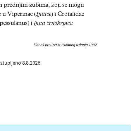
tim prednjim zubima, koji se mogu
e u Viperinae (
Ijutice
) i Crotalidae
pessulanus) i
ljuta crnokrpica
članak preuzet iz tiskanog izdanja 1992.
stupljeno 8.8.2026.