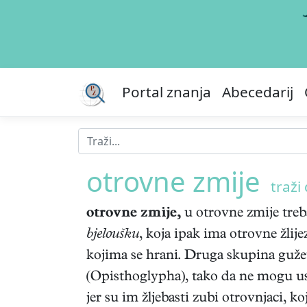
Portal znanja
Abecedarij
otrovne zmije
traži 
otrovne zmije,
u otrovne zmije treb
bjeloušku
, koja ipak ima otrovne žlije
kojima se hrani. Druga skupina gužev
(Opisthoglypha), tako da ne mogu us
jer su im žljebasti zubi otrovnjaci, 