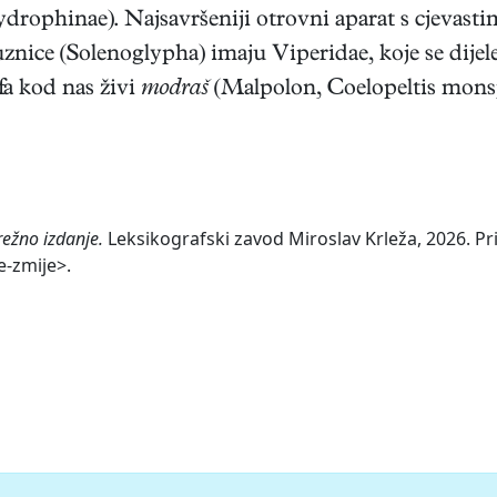
ydrophinae). Najsavršeniji otrovni aparat s cjevas
luznice (Solenoglypha) imaju Viperidae, koje se dijel
fa kod nas živi
modraš
(Malpolon, Coelopeltis mons
režno izdanje.
Leksikografski zavod Miroslav Krleža, 2026. Pri
e-zmije>.