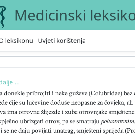
Medicinski leksik
O leksikonu
Uvjeti korištenja
dalje ...
a donekle pribrojiti i neke guževe (Colubridae) bez
zde čije su lučevine doduše neopasne za čovjeka, ali 
a ima otrovne žlijezde i zube otrovnjake smještene s
pješno ubrizgati otrov, pa se smatraju
poluotrovnim
koji se ne daju povijati unatrag, smješteni sprijeda 