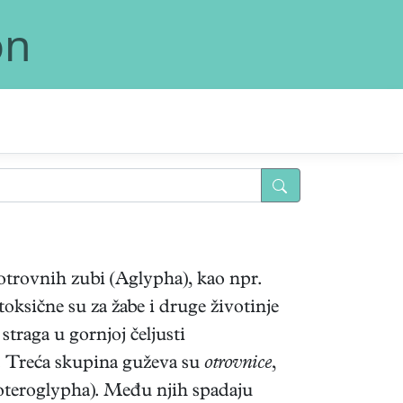
on
 otrovnih zubi (Aglypha), kao npr.
toksične su za žabe i druge životinje
traga u gornjoj čeljusti
. Treća skupina guževa su
otrovnice
,
(Proteroglypha). Među njih spadaju