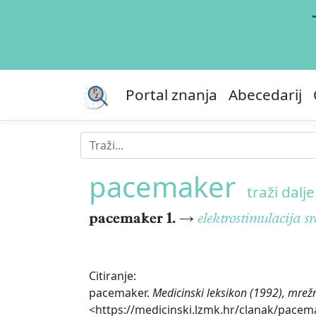
Portal znanja
Abecedarij
pacemaker
traži dalje 
pacemaker
1.
→
elektrostimulacija sr
Citiranje:
pacemaker.
Medicinski leksikon (1992), mrež
<https://medicinski.lzmk.hr/clanak/pacem