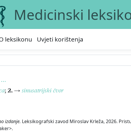
Medicinski leksik
O leksikonu
Uvjeti korištenja
...
ca
;
2.
→
sinusatrijski čvor
no izdanje.
Leksikografski zavod Miroslav Krleža, 2026. Pristu
aker>.