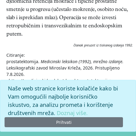
djelomična retencija mokraće i tipične prostatne
smetnje u progresu (učestalo mokrenje, osobito noću,
slab i isprekidan mlaz). Operacija se može izvesti
retropubičnim i transvezikalnim te endoskopskim
putem.
članak preuzet iz tiskanog izdanja 1992.
Citiranje:
prostatektomija.
Medicinski leksikon (1992), mrežno izdanje.
Leksikografski zavod Miroslav Krleža, 2026. Pristupljeno
7.8.2026.
<https://medicinski.lzmk.hr/clanak/prostatektomija>.
Naše web stranice koriste kolačiće kako bi
Vam omogućili najbolje korisničko
iskustvo, za analizu prometa i korištenje
društvenih mreža.
Doznaj više.
Prihvati
© 2026. -
Leksikografski zavod
Miroslav Krleža