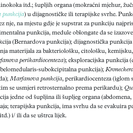
ehinokoka itd.; šupljih organa (mokraćni mjehur, žučn
 punkcija
) u dijagnostičke ili terapijske svrhe. Punk
 bez nje, na mjestu gdje je supstrat za punkciju najpris
rimentalna punkcija, medule oblongate da se izazove
kcija (Bernardova punkcija); dijagnostička punkcij
nja materijala za bakteriološku, citološku, kemijsku
anova perikardiocenteza
); eksploracijska punkcija 
rebelomedularis-subokcipitalna punkcija);
Kroneckero
da);
Marfanova punkcija
, perikardiocenteza (iglom
zatim se usmjeri retrosternalno prema perikardu);
Qui
kcija jedne od šupljina ili šupljeg organa (abdome
žaja; terapijska punkcija, ima svrhu da se evakuira p
.) i/ ili da se uštrca lijek.