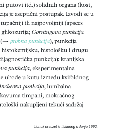
i putovi itd.) solidnih organa (kost,
cija je aseptični postupak. Izvodi se u
tupačniji ili najpovoljniji (apsces
 glikozurija;
Corningova punkcija
a (→
probna punkcija
), punkcija
, histokemijsku, histološku i drugu
(dijagnostička punkcija); kranijska
va punkcija
, eksperimentalna
 se ubode u kutu između ksifoidnog
nckeova punkcija
, lumbalna
na, kavuma timpani, mokraćnog
atološki nakupljeni tekući sadržaj
članak preuzet iz tiskanog izdanja 1992.