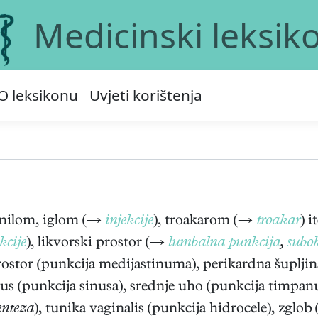
Medicinski leksik
O leksikonu
Uvjeti korištenja
nilom, iglom (→
injekcije
), troakarom (→
troakar
) 
kcije
), likvorski prostor (→
lumbalna punkcija
,
subok
prostor (punkcija medijastinuma), perikardna šuplj
inus (punkcija sinusa), srednje uho (punkcija timp
enteza
), tunika vaginalis (punkcija hidrocele), zglo