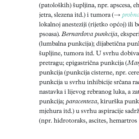
(patoloških) šupljina, npr. apscesa, 
jetra, slezena itd.) i tumora (→
probna
lokalnoj anesteziji (rijetko općoj) ili
psoasa).
Bernardova punkcija
, ekspe
(lumbalna punkcija); dijabetična pun
šupljine, tumora itd. U svrhu dobiva
pretragu; epigastrična punkcija (
Marf
punkcija (punkcija cisterne, npr. ce
punkcija u svrhu inhibicije srčana ra
nastavka i lijevog rebranog luka, a 
punkcija;
paracenteza
, kirurška pun
mjehura itd.) u svrhu aspiracije sadr
(npr. hidrotoraks, ascites, hemartros itd