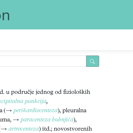
on
itd. u područje jednog od fizioloških
cipitalna punkcija
,
ina (→
perikardiocenteza
), pleuralna
anuma, →
paracenteza bubnjića
),
b (→
artrocenteza
) itd.; novostvorenih