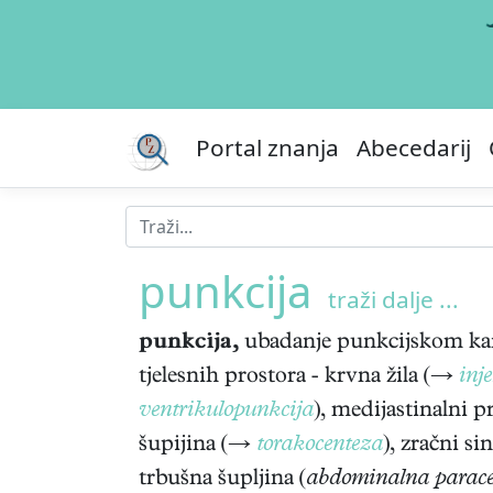
Portal znanja
Abecedarij
punkcija
traži dalje ...
punkcija,
ubadanje punkcijskom ka
tjelesnih prostora - krvna žila (→
inje
ventrikulopunkcija
), medijastinalni 
šupijina (→
torakocenteza
), zračni s
trbušna šupljina (
abdominalna parac