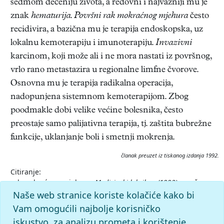
sedmom deceniju života, a redovni i najvažniji mu je
znak
hematurija
.
Površni rak mokraćnog mjehura
često
recidivira, a bazična mu je terapija endoskopska, uz
lokalnu kemoterapiju i imunoterapiju.
Invazivni
karcinom, koji može ali i ne mora nastati iz površnog,
vrlo rano metastazira u regionalne limfne čvorove.
Osnovna mu je terapija radikalna operacija,
nadopunjena sistemnom kemoterapijom. Zbog
poodmakle dobi velike većine bolesnika, često
preostaje samo palijativna terapija, tj. zaštita bubrežne
funkcije, uklanjanje boli i smetnji mokrenja.
članak preuzet iz tiskanog izdanja 1992.
Citiranje:
rak mokraćnog mjehura.
Medicinski leksikon (1992), mrežno
izdanje.
Leksikografski zavod Miroslav Krleža, 2026.
Naše web stranice koriste kolačiće kako bi
Pristupljeno 8.8.2026.
Vam omogućili najbolje korisničko
<https://medicinski.lzmk.hr/clanak/rak-mokracnog-
iskustvo, za analizu prometa i korištenje