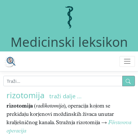
Medicinski leksikon
rizotomija
traži dalje ...
rizotomija
(
radikotomija
), operacija kojom se
prekidaju korjenovi moždinskih živaca unutar
kralješničnog kanala. Stražnja rizotomija →
Försterova
operacija