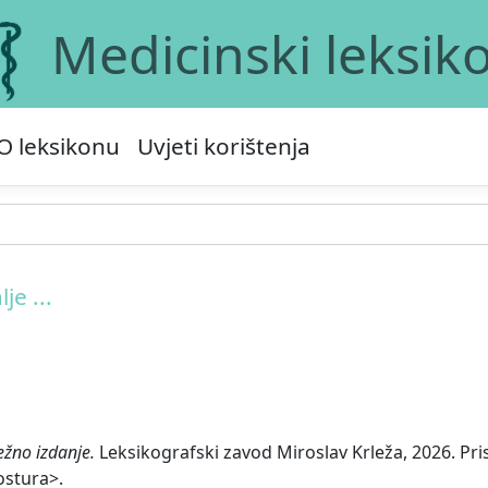
Medicinski leksik
O leksikonu
Uvjeti korištenja
lje ...
ežno izdanje.
Leksikografski zavod Miroslav Krleža, 2026. Pri
ostura>.