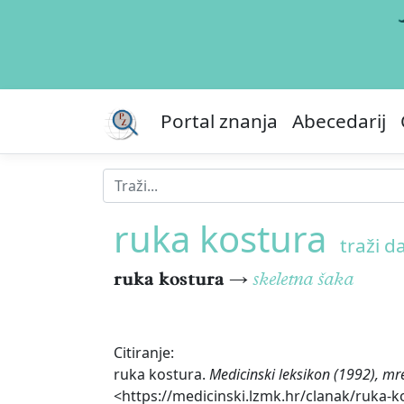
Portal znanja
Abecedarij
ruka kostura
traži da
ruka kostura
→
skeletna šaka
Citiranje:
ruka kostura.
Medicinski leksikon (1992), mr
<https://medicinski.lzmk.hr/clanak/ruka-k