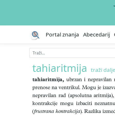
Portal znanja
Abecedarij
tahiaritmija
traži dalje
tahiaritmija,
ubrzan i nepravilan ri
prenose na ventrikul. Mogu je izazvat
nepravilan rad (apsolutna aritmija)
kontrakcije mogu izbaciti neznatnu
(
frustrana kontrakcija
). Razlika izme