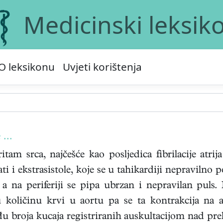
Medicinski leksik
O leksikonu
Uvjeti korištenja
 ...
tam srca, najčešće kao posljedica fibrilacije atrij
i i ekstrasistole, koje se u tahikardiji nepravilno 
, a na periferiji se pipa ubrzan i nepravilan puls
 količinu krvi u aortu pa se ta kontrakcija na a
đu broja kucaja registriranih auskultacijom nad pr