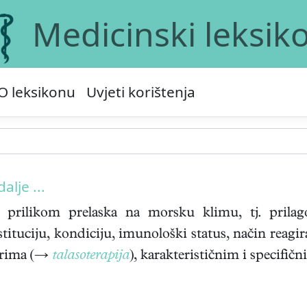
Medicinski leksik
O leksikonu
Uvjeti korištenja
dalje ...
 prilikom prelaska na morsku klimu, tj. prila
ituciju, kondiciju, imunološki status, način reagiran
torima (→
talasoterapija
), karakterističnim i specifič