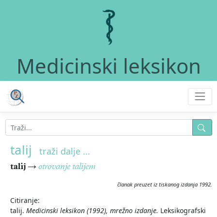
Medicinski leksikon
talij
traži dalje ...
talij
→
otrovanje talijem
članak preuzet iz tiskanog izdanja 1992.
Citiranje:
talij.
Medicinski leksikon (1992), mrežno izdanje.
Leksikografski