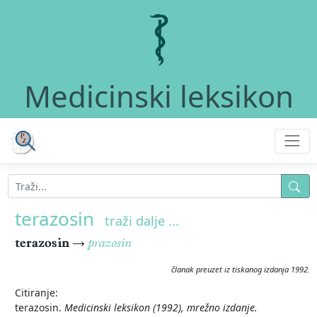
Medicinski leksikon
terazosin
traži dalje ...
terazosin
→
prazosin
članak preuzet iz tiskanog izdanja 1992.
Citiranje:
terazosin.
Medicinski leksikon (1992), mrežno izdanje.