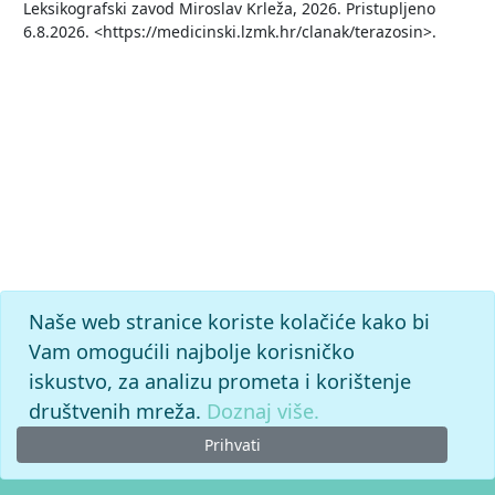
Leksikografski zavod Miroslav Krleža, 2026. Pristupljeno
6.8.2026. <https://medicinski.lzmk.hr/clanak/terazosin>.
Naše web stranice koriste kolačiće kako bi
Vam omogućili najbolje korisničko
iskustvo, za analizu prometa i korištenje
društvenih mreža.
Doznaj više.
Prihvati
© 2026. -
Leksikografski zavod
Miroslav Krleža