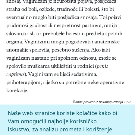
snošaj. Vaginizam je neurotska pojava, posljedica
straha od boli, ozljede, trudnoće ili bolesti, što bi
eventualno moglo biti posljedica snošaja. Toj pojavi
pridonosi grubost ili nespretnost partnera, ranija
silovanja i sl., a i preboljele bolesti u predjelu spolnih
organa. Vaginizmu mogu pogodovati i anatomske
anomalije spolovila, posebno suženja. Ako jaki
vaginizam nastane pri spolnom odnosu, može se
spolovilo muškarca ukliještiti u rodnici (
penis
captivus
). Vaginizam se liječi sedativima,
psihoterapijom; rijetko su potrebne neke operativne
korekcije.
članak preuzet iz tiskanog izdanja 1992.
Citiranje:
Naše web stranice koriste kolačiće kako bi
vaginizam.
Medicinski leksikon (1992), mrežno izdanje.
Vam omogućili najbolje korisničko
Leksikografski zavod Miroslav Krleža, 2026. Pristupljeno
iskustvo, za analizu prometa i korištenje
8.8.2026. <https://medicinski.lzmk.hr/clanak/vaginizam>.