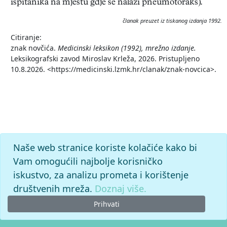
ispitanika na mjestu gdje se nalazi pneumotoraks).
članak preuzet iz tiskanog izdanja 1992.
Citiranje:
znak novčića.
Medicinski leksikon (1992), mrežno izdanje.
Leksikografski zavod Miroslav Krleža, 2026. Pristupljeno
10.8.2026. <https://medicinski.lzmk.hr/clanak/znak-novcica>.
Naše web stranice koriste kolačiće kako bi
Vam omogućili najbolje korisničko
iskustvo, za analizu prometa i korištenje
društvenih mreža.
Doznaj više.
Prihvati
© 2026. -
Leksikografski zavod
Miroslav Krleža