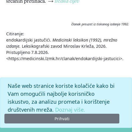
srčanih pretinaca.
→
srčana cijev
članak preuzet iz tiskanog izdanja 1992.
Citiranje:
endokardijski jastučići.
Medicinski leksikon (1992), mrežno
izdanje.
Leksikografski zavod Miroslav Krleža, 2026.
Pristupljeno 7.8.2026.
<https://medicinski.lzmk.hr/clanak/endokardijski-jastucici>.
Naše web stranice koriste kolačiće kako bi
Vam omogućili najbolje korisničko
iskustvo, za analizu prometa i korištenje
društvenih mreža.
Doznaj više.
Prihvati
© 2026. -
Leksikografski zavod
Miroslav Krleža