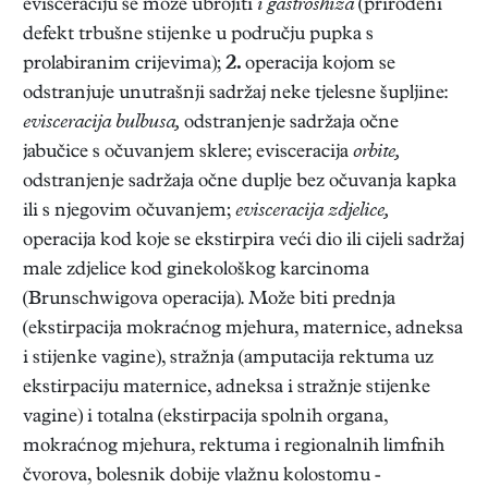
evisceraciju se može ubrojiti
i gastroshiza
(prirođeni
defekt trbušne stijenke u području pupka s
prolabiranim crijevima);
2.
operacija kojom se
odstranjuje unutrašnji sadržaj neke tjelesne šupljine:
evisceracija bulbusa,
odstranjenje sadržaja očne
jabučice s očuvanjem sklere; evisceracija
orbite,
odstranjenje sadržaja očne duplje bez očuvanja kapka
ili s njegovim očuvanjem;
evisceracija zdjelice,
operacija kod koje se ekstirpira veći dio ili cijeli sadržaj
male zdjelice kod ginekološkog karcinoma
(Brunschwigova operacija). Može biti prednja
(ekstirpacija mokraćnog mjehura, maternice, adneksa
i stijenke vagine), stražnja (amputacija rektuma uz
ekstirpaciju maternice, adneksa i stražnje stijenke
vagine) i totalna (ekstirpacija spolnih organa,
mokraćnog mjehura, rektuma i regionalnih limfnih
čvorova, bolesnik dobije vlažnu kolostomu -